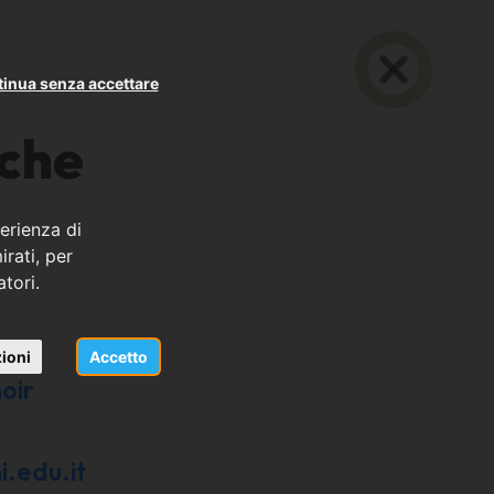
inua senza accettare
nche
erienza di
rati, per
atori.
ioni
Accetto
oir
i.edu.it