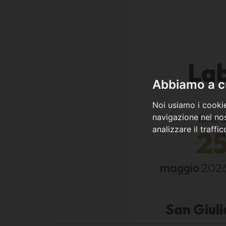
Lab
Abbiamo a cu
Noi usiamo i cookie
luned
navigazione nel nos
analizzare il traffi
2
maggio
202
San Giuli