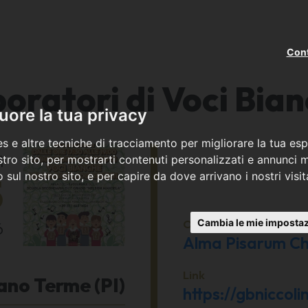
Cont
oratori di Voci Bia
ore la tua privacy
s e altre tecniche di tracciamento per migliorare la tua esp
ì
tro sito, per mostrarti contenuti personalizzati e annunci mi
co sul nostro sito, e per capire da dove arrivano i nostri visit
5
Organizzato da
Cambia le mie impostaz
6
Alma Pisarum Ch
Link
ano Terme (PI)
https://gbniccolin