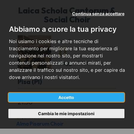
Laica Schola Cantorum &
Continua senza accettare
Social Choir
Abbiamo a cuore la tua privacy
lunedì
Noi usiamo i cookies e altre tecniche di
11
tracciamento per migliorare la tua esperienza di
navigazione nel nostro sito, per mostrarti
maggio
2026
contenuti personalizzati e annunci mirati, per
analizzare il traffico sul nostro sito, e per capire da
dove arrivano i nostri visitatori.
Pisa (PI)
Sala Prove della Stazione Leopolda
Accetto
21:30
Cambia le mie impostazioni
Organizzato da
Alma Pisarum Choir