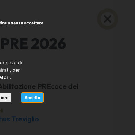
inua senza accettare
SAPRE 2026
erienza di
rati, per
atori.
bilitazione PREcoce dei
ioni
Accetto
di
us Treviglio