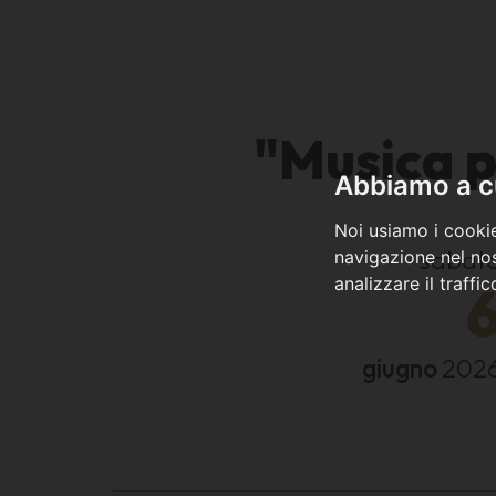
"Musica p
Abbiamo a cu
Noi usiamo i cookie
sabat
navigazione nel nos
analizzare il traffi
giugno
202