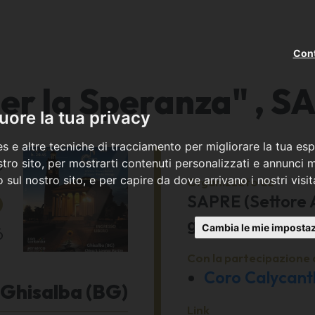
Cont
er la Speranza" , 
ore la tua privacy
s e altre tecniche di tracciamento per migliorare la tua esp
o
tro sito, per mostrarti contenuti personalizzati e annunci mi
co sul nostro sito, e per capire da dove arrivano i nostri visit
6
Organizzato da
SAPRE (Settore A
genitori)
Cambia le mie impostaz
6
Con la partecipazione 
Coro Calycanth
Ghisalba (BG)
Link