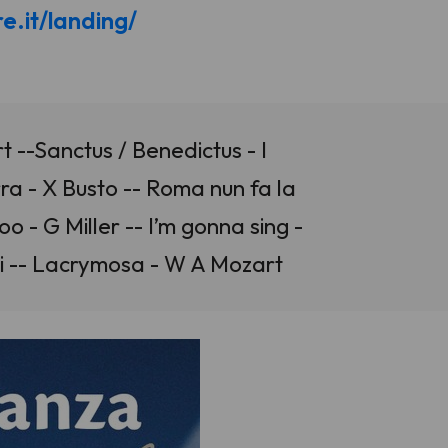
e.it/landing/
 --Sanctus / Benedictus - I
rra - X Busto -- Roma nun fa la
 - G Miller -- I’m gonna sing -
osi -- Lacrymosa - W A Mozart