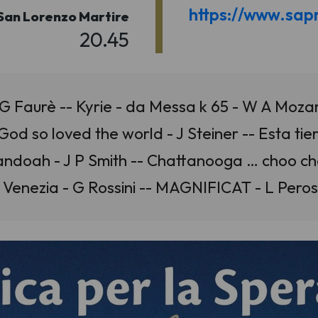
https://www.sapr
San Lorenzo Martire
20.45
G Faurè -- Kyrie - da Messa k 65 - W A Mozart
od so loved the world - J Steiner -- Esta tie
andoah - J P Smith -- Chattanooga … choo choo
di Venezia - G Rossini -- MAGNIFICAT - L Per