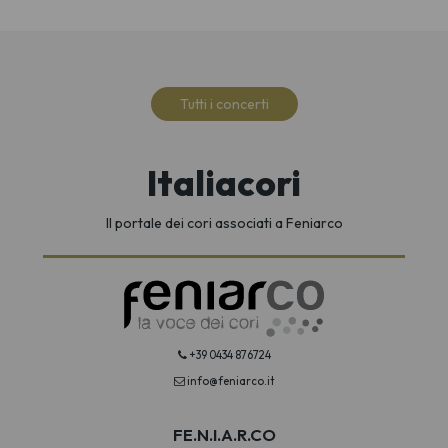
Tutti i concerti
Italiacori
Il portale dei cori associati a Feniarco
+39 0434 876724
info@feniarco.it
FE.N.I.A.R.CO