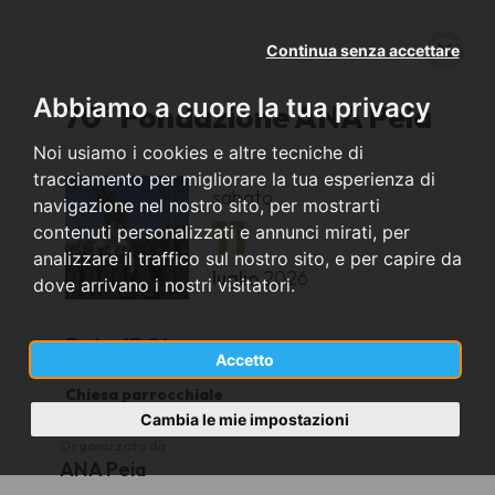
Continua senza accettare
Abbiamo a cuore la tua privacy
70° Fondazione ANA Peia
Noi usiamo i cookies e altre tecniche di
tracciamento per migliorare la tua esperienza di
sabato
navigazione nel nostro sito, per mostrarti
11
contenuti personalizzati e annunci mirati, per
analizzare il traffico sul nostro sito, e per capire da
luglio
2026
dove arrivano i nostri visitatori.
Peia (BG)
Accetto
Chiesa parrocchiale
Cambia le mie impostazioni
Organizzato da
ANA Peia