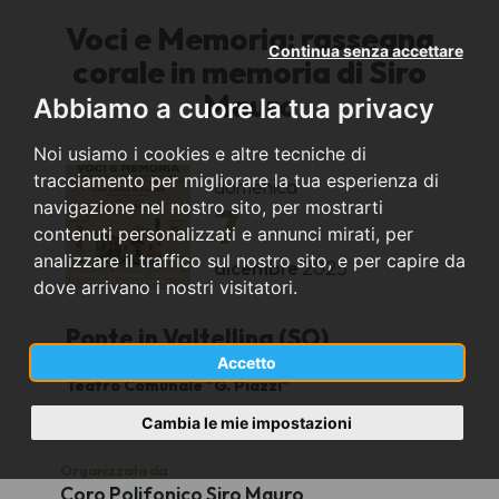
Voci e Memoria: rassegna
Continua senza accettare
corale in memoria di Siro
Mauro
Abbiamo a cuore la tua privacy
Noi usiamo i cookies e altre tecniche di
tracciamento per migliorare la tua esperienza di
domenica
navigazione nel nostro sito, per mostrarti
7
contenuti personalizzati e annunci mirati, per
analizzare il traffico sul nostro sito, e per capire da
dicembre
2025
dove arrivano i nostri visitatori.
Ponte in Valtellina (SO)
Accetto
Teatro Comunale "G. Piazzi"
21:00
Cambia le mie impostazioni
Organizzato da
Coro Polifonico Siro Mauro