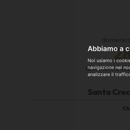
domenic
2
Abbiamo a cu
Noi usiamo i cookie
dicembre
202
navigazione nel nos
analizzare il traffi
Santa Croce
Ch