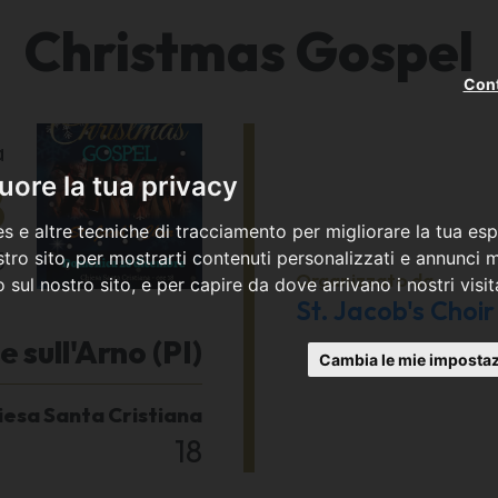
Christmas Gospel
Cont
a
8
ore la tua privacy
s e altre tecniche di tracciamento per migliorare la tua esp
5
tro sito, per mostrarti contenuti personalizzati e annunci mi
Organizzato da
co sul nostro sito, e per capire da dove arrivano i nostri visit
St. Jacob's Choir
 sull'Arno (PI)
Cambia le mie impostaz
iesa Santa Cristiana
18