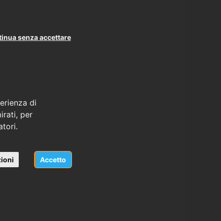
inua senza accettare
erienza di
rati, per
atori.
ioni
Accetto