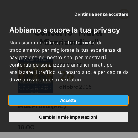
Continua senza accettare
Abbiamo a cuore la tua privacy
Concerto "Mater
Misericordiae"
Noi usiamo i cookies e altre tecniche di
tracciamento per migliorare la tua esperienza di
navigazione nel nostro sito, per mostrarti
domenica
contenuti personalizzati e annunci mirati, per
26
analizzare il traffico sul nostro sito, e per capire da
dove arrivano i nostri visitatori.
ottobre
2025
Accetto
Macerata (MC)
Cambia le mie impostazioni
Basilica Santuario Madonna della Misericordia
18:00