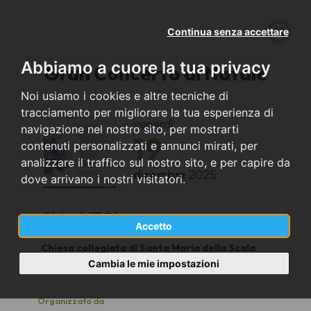
Continua senza accettare
Abbiamo a cuore la tua privacy
Gran Concerto di Natale
Noi usiamo i cookies e altre tecniche di
tracciamento per migliorare la tua esperienza di
venerdì
navigazione nel nostro sito, per mostrarti
19
contenuti personalizzati e annunci mirati, per
analizzare il traffico sul nostro sito, e per capire da
dicembre
2025
dove arrivano i nostri visitatori.
Chieri (TO)
Accetto
Chiesa collegiata di Santa Maria della Scala
21
Cambia le mie impostazioni
Organizzato da