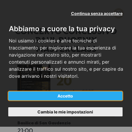
Continua senza accettare
Abbiamo a cuore la tua privacy
CONCERTO CONCLUSIVO
PAUL PHOENIX
Noi usiamo i cookies e altre tecniche di
MASTERCLASS
tracciamento per migliorare la tua esperienza di
navigazione nel nostro sito, per mostrarti
contenuti personalizzati e annunci mirati, per
analizzare il traffico sul nostro sito, e per capire da
sabato
20
dove arrivano i nostri visitatori.
settembre
2025
Accetto
Novara (NO)
Cambia le mie impostazioni
Basilica di San Gaudenzio
21:00