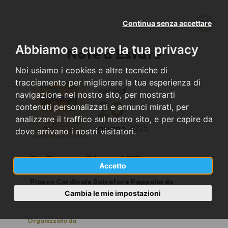
Continua senza accettare
Abbiamo a cuore la tua privacy
Note d'Estate
Noi usiamo i cookies e altre tecniche di
tracciamento per migliorare la tua esperienza di
venerdì
navigazione nel nostro sito, per mostrarti
20
contenuti personalizzati e annunci mirati, per
analizzare il traffico sul nostro sito, e per capire da
giugno
2025
dove arrivano i nostri visitatori.
Zafferana Etnea (CT)
Accetto
Piazza Cardinale Salvatore Pappalardo
19.30
Cambia le mie impostazioni
Organizzato da