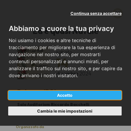
Continua senza accettare
Abbiamo a cuore la tua privacy
Ed è quasi Natale
Noi usiamo i cookies e altre tecniche di
tracciamento per migliorare la tua esperienza di
sabato
navigazione nel nostro sito, per mostrarti
14
contenuti personalizzati e annunci mirati, per
analizzare il traffico sul nostro sito, e per capire da
dicembre
2024
dove arrivano i nostri visitatori.
Bologna (BO)
Accetto
Sala Auditorium Riccardo Bacchelli
21
Cambia le mie impostazioni
Organizzato da