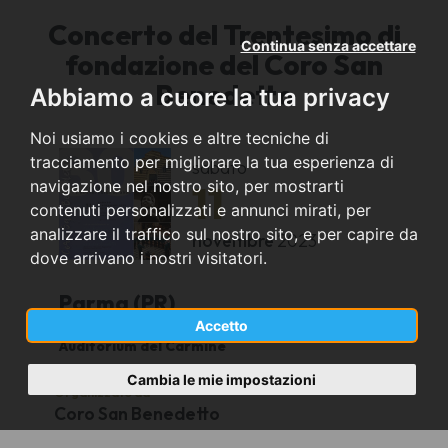
Concerto del Trentesimo di
Continua senza accettare
fondazione del Coro San
Benedetto
Abbiamo a cuore la tua privacy
Noi usiamo i cookies e altre tecniche di
tracciamento per migliorare la tua esperienza di
sabato
navigazione nel nostro sito, per mostrarti
11
contenuti personalizzati e annunci mirati, per
analizzare il traffico sul nostro sito, e per capire da
novembre
2023
dove arrivano i nostri visitatori.
Parma (PR)
Accetto
Auditorium del Carmine
Cambia le mie impostazioni
Organizzato da
Coro San Benedetto