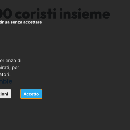
00 coristi insieme
inua senza accettare
erienza di
rati, per
atori.
mble
ioni
Accetto