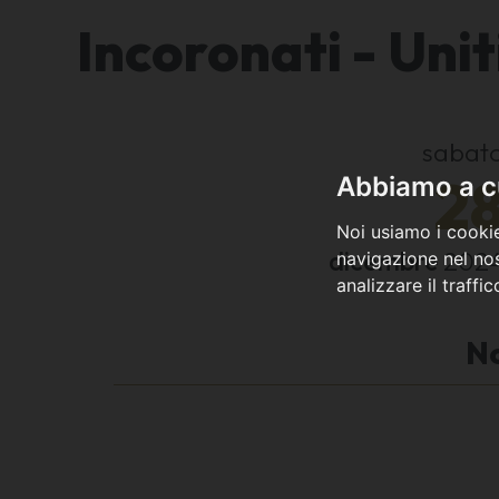
Incoronati - Unit
sabat
2
Abbiamo a cu
Noi usiamo i cookie
dicembre
202
navigazione nel nos
analizzare il traffi
N