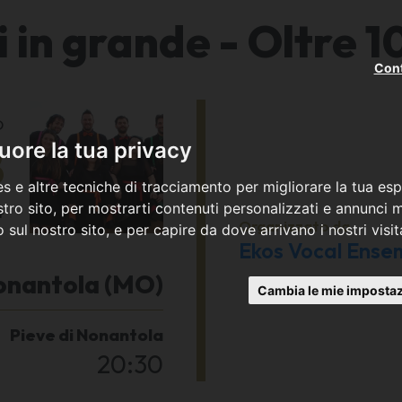
i in grande - Oltre 1
Cont
o
8
ore la tua privacy
s e altre tecniche di tracciamento per migliorare la tua esp
4
tro sito, per mostrarti contenuti personalizzati e annunci mi
Organizzato da
co sul nostro sito, e per capire da dove arrivano i nostri visit
Ekos Vocal Ense
onantola (MO)
Cambia le mie impostaz
Pieve di Nonantola
20:30