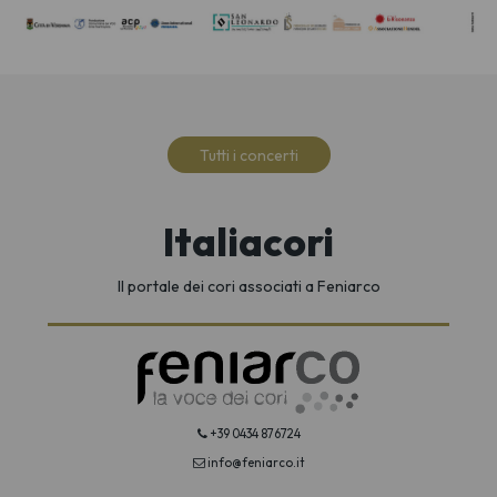
Tutti i concerti
Italiacori
Il portale dei cori associati a Feniarco
+39 0434 876724
info@feniarco.it