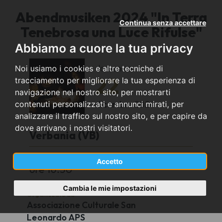
Abendmusiken 2024 "In Terra
Continua senza accettare
Tenebrosa una Luce Rifulse"
Abbiamo a cuore la tua privacy
domenica
Noi usiamo i cookies e altre tecniche di
22
tracciamento per migliorare la tua esperienza di
navigazione nel nostro sito, per mostrarti
dicembre
2024
contenuti personalizzati e annunci mirati, per
analizzare il traffico sul nostro sito, e per capire da
dove arrivano i nostri visitatori.
Verbania (VB)
Collegiata San Leonardo, Verbania Pallanza
Accetto
ore 16.30
Cambia le mie impostazioni
Organizzato da
Associazione Culturale San
Leonardo APS