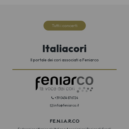
Tutti i concerti
Italiacori
Il portale dei cori associati a Feniarco
+39 0434 876724
info@feniarco.it
FE.N.I.A.R.CO