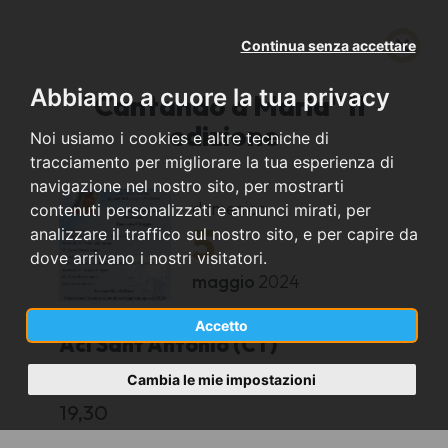
Continua senza accettare
Abbiamo a cuore la tua privacy
"Cantando a Maria" II
edizione
Noi usiamo i cookies e altre tecniche di
tracciamento per migliorare la tua esperienza di
navigazione nel nostro sito, per mostrarti
domenica
contenuti personalizzati e annunci mirati, per
5
analizzare il traffico sul nostro sito, e per capire da
dove arrivano i nostri visitatori.
maggio
2024
Accetto
Aci Sant'Antonio (CT)
Cambia le mie impostazioni
Chiesa Sant'Antonio Abate
19,30