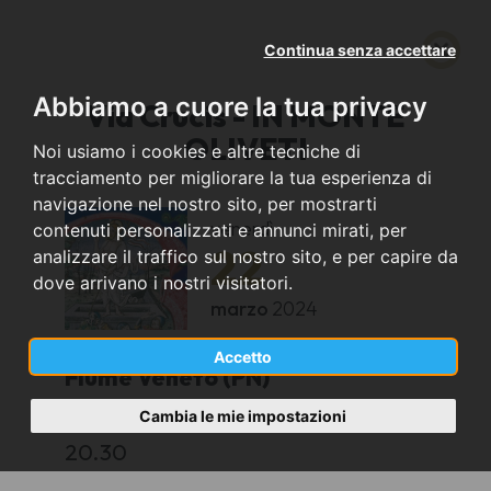
Continua senza accettare
Abbiamo a cuore la tua privacy
Via Crucis - IN MONTE
OLIVETI
Noi usiamo i cookies e altre tecniche di
tracciamento per migliorare la tua esperienza di
navigazione nel nostro sito, per mostrarti
venerdì
contenuti personalizzati e annunci mirati, per
22
analizzare il traffico sul nostro sito, e per capire da
dove arrivano i nostri visitatori.
marzo
2024
Accetto
Fiume Veneto (PN)
Cambia le mie impostazioni
Chiesa Parrocchiale di San Nicolo
20.30