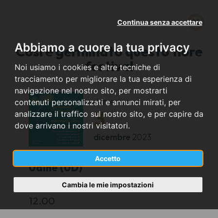
Continua senza accettare
Abbiamo a cuore la tua privacy
Così è germinato questo fiore
festival
Noi usiamo i cookies e altre tecniche di
tracciamento per migliorare la tua esperienza di
navigazione nel nostro sito, per mostrarti
domenica
contenuti personalizzati e annunci mirati, per
3
analizzare il traffico sul nostro sito, e per capire da
dove arrivano i nostri visitatori.
dicembre
2023
Accetto
Udine (UD)
Cambia le mie impostazioni
Cattedrale di Santa Maria Annunziata
12.00