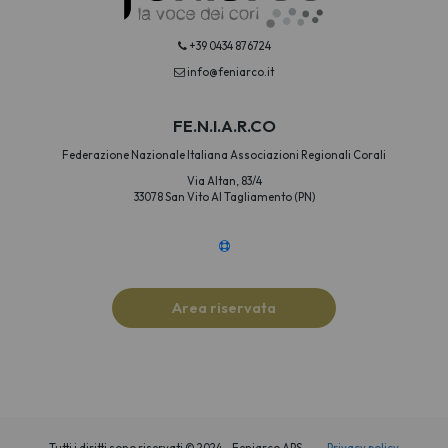
+39 0434 876724
info@feniarco.it
FE.N.I.A.R.CO
Federazione Nazionale Italiana Associazioni Regionali Corali
Via Altan, 83/4
33078 San Vito Al Tagliamento (PN)
Area riservata
Tutti i diritti sono riservati © 2024 – Feniarco APS
Privacy policy