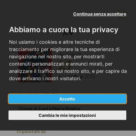
Continua senza accettare
Abbiamo a cuore la tua privacy
XV
Noi usiamo i cookies e altre tecniche di
tracciamento per migliorare la tua esperienza di
domenica
navigazione nel nostro sito, per mostrarti
29
contenuti personalizzati e annunci mirati, per
analizzare il traffico sul nostro sito, e per capire da
novembre
2015
dove arrivano i nostri visitatori.
Gorizia (GO)
Accetto
Chiesa di Santa Maria Regina
16.30
Cambia le mie impostazioni
Organizzato da