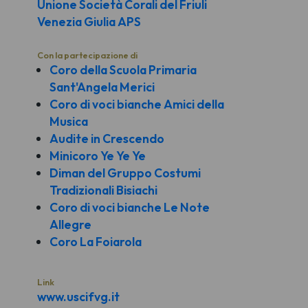
Unione Società Corali del Friuli
Venezia Giulia APS
Con la partecipazione di
Coro della Scuola Primaria
Sant'Angela Merici
Coro di voci bianche Amici della
Musica
Audite in Crescendo
Minicoro Ye Ye Ye
Diman del Gruppo Costumi
Tradizionali Bisiachi
Coro di voci bianche Le Note
Allegre
Coro La Foiarola
Link
www.uscifvg.it