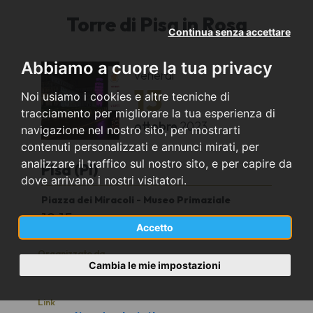
Torre di Pisa in Rosa
Continua senza accettare
Abbiamo a cuore la tua privacy
venerdì
13
Noi usiamo i cookies e altre tecniche di
tracciamento per migliorare la tua esperienza di
ottobre
2023
navigazione nel nostro sito, per mostrarti
contenuti personalizzati e annunci mirati, per
analizzare il traffico sul nostro sito, e per capire da
Pisa (PI)
dove arrivano i nostri visitatori.
Piazza dei Miracoli - Museo Primaziale
19:15
Accetto
Organizzato da
Cambia le mie impostazioni
St. Jacob's Choir
Link