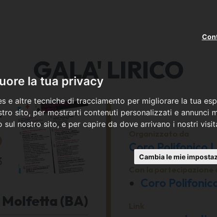
Cont
GALA' LIRICO
ore la tua privacy
s e altre tecniche di tracciamento per migliorare la tua esp
a
tro sito, per mostrarti contenuti personalizzati e annunci mi
co sul nostro sito, e per capire da dove arrivano i nostri visit
6
Organizzato da
Coro Polifonico L
Cambia le mie impostaz
3
Con la partecipazione 
Coro Polifonic
Molfetta (BA)
Link