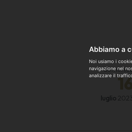
Abbiamo a cu
Noi usiamo i cookie
domenic
navigazione nel nos
analizzare il traffi
1
luglio
202