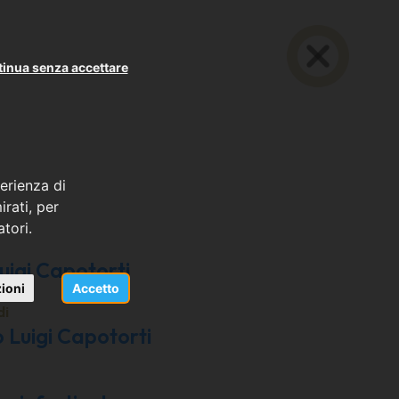
inua senza accettare
erienza di
rati, per
atori.
uigi Capotorti
ioni
Accetto
di
o Luigi Capotorti