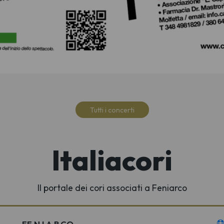
Tutti i concerti
Italiacori
Il portale dei cori associati a Feniarco
FE.N.I.A.R.CO