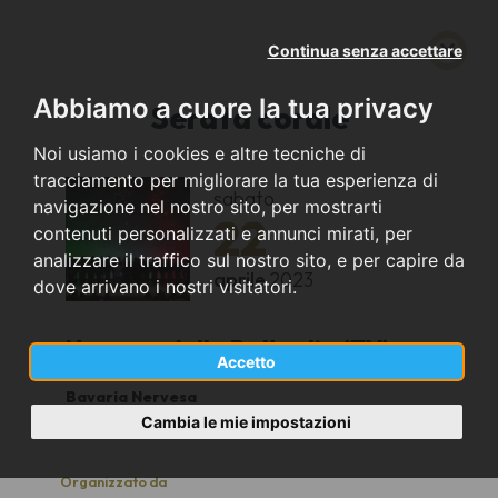
Continua senza accettare
Abbiamo a cuore la tua privacy
Serata corale
Noi usiamo i cookies e altre tecniche di
tracciamento per migliorare la tua esperienza di
sabato
navigazione nel nostro sito, per mostrarti
22
contenuti personalizzati e annunci mirati, per
analizzare il traffico sul nostro sito, e per capire da
aprile
2023
dove arrivano i nostri visitatori.
Nervesa della Battaglia (TV)
Accetto
Bavaria Nervesa
21
Cambia le mie impostazioni
Organizzato da