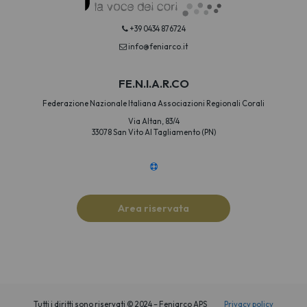
+39 0434 876724
info@feniarco.it
FE.N.I.A.R.CO
Federazione Nazionale Italiana Associazioni Regionali Corali
Via Altan, 83/4
33078 San Vito Al Tagliamento (PN)
Area riservata
Tutti i diritti sono riservati © 2024 – Feniarco APS
Privacy policy