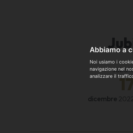
Jub
Abbiamo a cu
Noi usiamo i cookie
sabat
navigazione nel nos
analizzare il traffi
1
dicembre
202