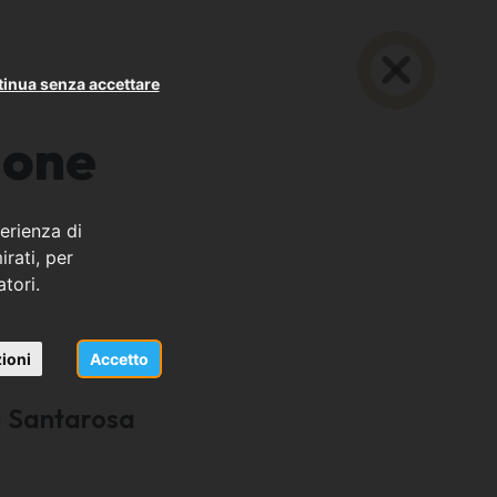
inua senza accettare
ione
erienza di
rati, per
atori.
ioni
Accetto
a Santarosa