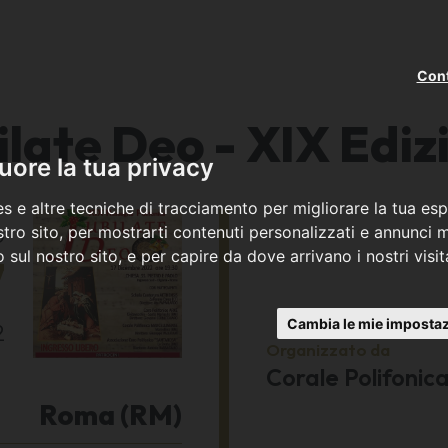
Cont
ilate Deo - XIX Ediz
ore la tua privacy
s e altre tecniche di tracciamento per migliorare la tua esp
o
tro sito, per mostrarti contenuti personalizzati e annunci mi
co sul nostro sito, e per capire da dove arrivano i nostri visit
7
Cambia le mie impostaz
2
Organizzato da
Corale Polifonic
Roma (RM)