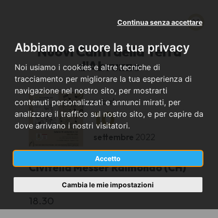
Continua senza accettare
Abbiamo a cuore la tua privacy
Nuovi Canti della Terra
d'Abruzzo
Noi usiamo i cookies e altre tecniche di
tracciamento per migliorare la tua esperienza di
navigazione nel nostro sito, per mostrarti
sabato
contenuti personalizzati e annunci mirati, per
10
analizzare il traffico sul nostro sito, e per capire da
dove arrivano i nostri visitatori.
settembre
2022
Accetto
Civitella Messer Raimondo (CH)
Cambia le mie impostazioni
Cortile Castello Baglioni
18.30