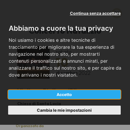
Continua senza accettare
Abbiamo a cuore la tua privacy
Concerto Natalizio
Noi usiamo i cookies e altre tecniche di
tracciamento per migliorare la tua esperienza di
sabato
navigazione nel nostro sito, per mostrarti
10
contenuti personalizzati e annunci mirati, per
analizzare il traffico sul nostro sito, e per capire da
dicembre
2022
dove arrivano i nostri visitatori.
Vigliano Biellese (BI)
Accetto
Chiesa di Santa Lucia
21.00
Cambia le mie impostazioni
Organizzato da