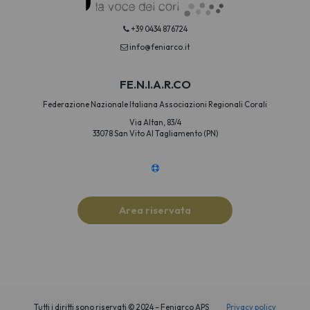
+39 0434 876724
info@feniarco.it
FE.N.I.A.R.CO
Federazione Nazionale Italiana Associazioni Regionali Corali
Via Altan, 83/4
33078 San Vito Al Tagliamento (PN)
Area riservata
Tutti i diritti sono riservati © 2024 – Feniarco APS
Privacy policy