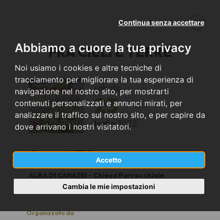
Continua senza accettare
Abbiamo a cuore la tua privacy
FRA CIELI E TERRE
Noi usiamo i cookies e altre tecniche di
tracciamento per migliorare la tua esperienza di
sabato
navigazione nel nostro sito, per mostrarti
23
contenuti personalizzati e annunci mirati, per
analizzare il traffico sul nostro sito, e per capire da
luglio
2022
dove arrivano i nostri visitatori.
Canazei (TN)
Accetto
ALBA DI CANAZEI - Chiesa Parrocchiale
21.00
Cambia le mie impostazioni
Organizzato da