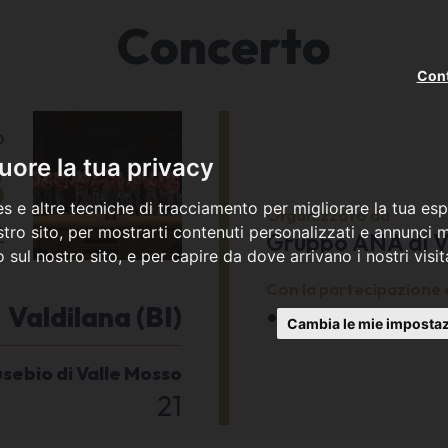
Concerto
Cont
o
8
ore la tua privacy
s e altre tecniche di tracciamento per migliorare la tua esp
Organizzato da
2
tro sito, per mostrarti contenuti personalizzati e annunci mi
Gruppo ANA di V
co sul nostro sito, e per capire da dove arrivano i nostri visit
Con la partecipazione 
Valdilana (BI)
Coro Biellese
Cambia le mie impostaz
usebio di Valle Mosso
21