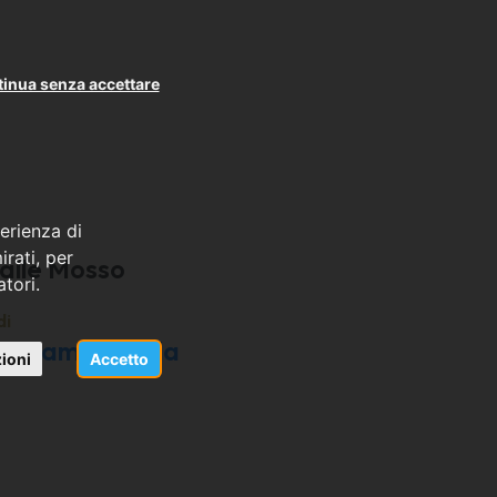
inua senza accettare
erienza di
rati, per
alle Mosso
atori.
di
 La Campagnola
ioni
Accetto