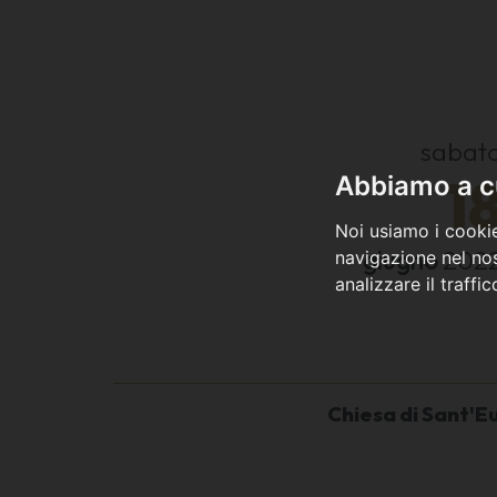
sabat
1
Abbiamo a cu
Noi usiamo i cookie
giugno
202
navigazione nel nos
analizzare il traffi
Chiesa di Sant'E