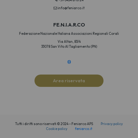
+39 0434 876724
info@feniarco.it
FE.N.I.A.R.CO
Federazione Nazionale Italiana Associazioni Regionali Corali
Via Altan, 83/4
33078 San Vito Al Tagliamento (PN)
Area riservata
Tutti i diritti sono riservati © 2024 – Feniarco APS
Privacy policy
Cookie policy
feniarco.it