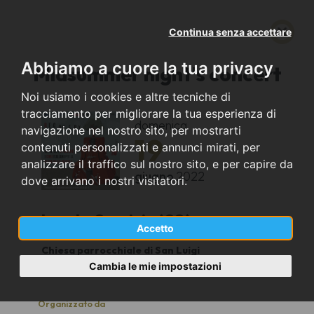
Continua senza accettare
Abbiamo a cuore la tua privacy
Midsummer night's concert
Noi usiamo i cookies e altre tecniche di
tracciamento per migliorare la tua esperienza di
domenica
navigazione nel nostro sito, per mostrarti
19
contenuti personalizzati e annunci mirati, per
analizzare il traffico sul nostro sito, e per capire da
giugno
2022
dove arrivano i nostri visitatori.
Lurate Caccivio (CO)
Accetto
Chiesa parrocchiale di San Luigi
21.00
Cambia le mie impostazioni
Organizzato da