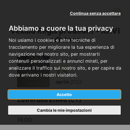
Continua senza accettare
Abbiamo a cuore la tua privacy
Vexilla Regis prodeunt - XXVI
edizione
Noi usiamo i cookies e altre tecniche di
tracciamento per migliorare la tua esperienza di
navigazione nel nostro sito, per mostrarti
mercoledì
contenuti personalizzati e annunci mirati, per
13
analizzare il traffico sul nostro sito, e per capire da
dove arrivano i nostri visitatori.
aprile
2022
Accetto
Zafferana Etnea (CT)
Cambia le mie impostazioni
Chiesa Madre “S. Maria della Provvidenza”
19.00