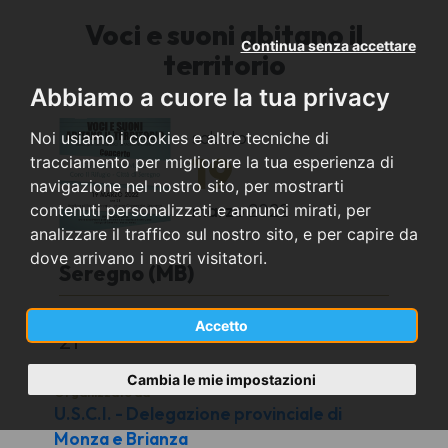
Voci e suoni abitano il
Continua senza accettare
territorio
Abbiamo a cuore la tua privacy
sabato
Noi usiamo i cookies e altre tecniche di
19
tracciamento per migliorare la tua esperienza di
navigazione nel nostro sito, per mostrarti
marzo
2022
contenuti personalizzati e annunci mirati, per
analizzare il traffico sul nostro sito, e per capire da
dove arrivano i nostri visitatori.
Seregno (MB)
Basilica San Giuseppe, piazza Concordia
Accetto
21
Cambia le mie impostazioni
Organizzato da
U.S.C.I. - Delegazione provinciale di
Monza e Brianza