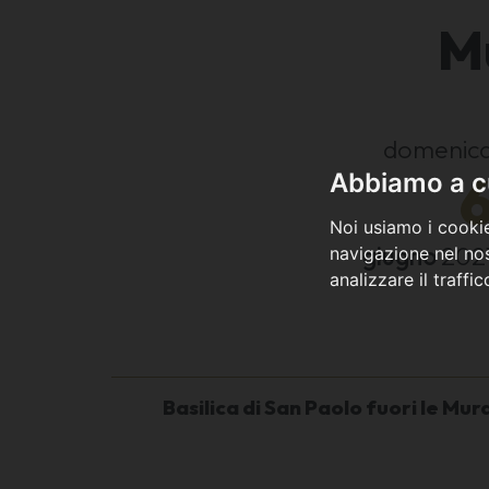
Mu
domenic
Abbiamo a cu
Noi usiamo i cookie
giugno
202
navigazione nel nos
analizzare il traffi
Basilica di San Paolo fuori le Mura