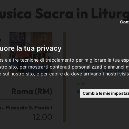
sica Sacra in Litur
Cont
a
6
ore la tua privacy
s e altre tecniche di tracciamento per migliorare la tua esp
Organizzato da
1
tro sito, per mostrarti contenuti personalizzati e annunci mi
Gruppo Vocale Cr
co sul nostro sito, e per capire da dove arrivano i nostri visit
Link
Roma (RM)
www.gvcristallo
Cambia le mie impostaz
 - Piazzale S. Paolo 1
12,00