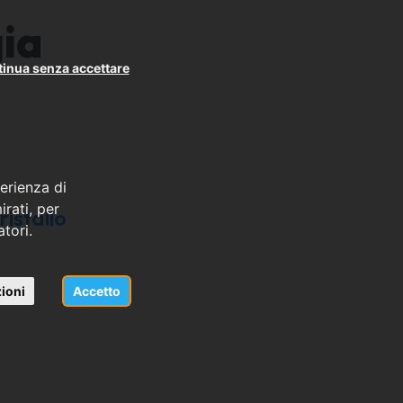
gia
inua senza accettare
erienza di
rati, per
istallo
atori.
.org
ioni
Accetto