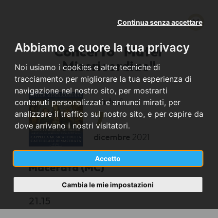
Continua senza accettare
Abbiamo a cuore la tua privacy
Concerto "Mater
Misericordiae"
Noi usiamo i cookies e altre tecniche di
tracciamento per migliorare la tua esperienza di
navigazione nel nostro sito, per mostrarti
martedì
contenuti personalizzati e annunci mirati, per
7
analizzare il traffico sul nostro sito, e per capire da
dove arrivano i nostri visitatori.
dicembre
2021
Accetto
Macerata (MC)
Cambia le mie impostazioni
Chiesa San Giuseppe
21.15