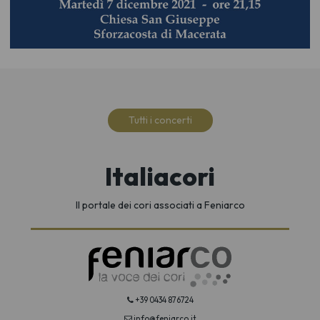
Tutti i concerti
Italiacori
Il portale dei cori associati a Feniarco
+39 0434 876724
info@feniarco.it