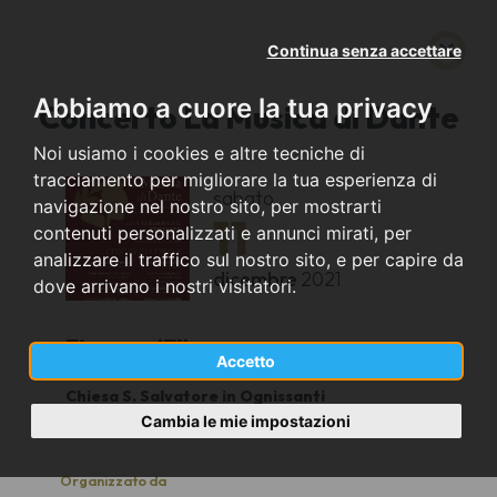
Continua senza accettare
Abbiamo a cuore la tua privacy
Concerto La Musica di Dante
Noi usiamo i cookies e altre tecniche di
tracciamento per migliorare la tua esperienza di
sabato
navigazione nel nostro sito, per mostrarti
11
contenuti personalizzati e annunci mirati, per
analizzare il traffico sul nostro sito, e per capire da
dicembre
2021
dove arrivano i nostri visitatori.
Firenze (FI)
Accetto
Chiesa S. Salvatore in Ognissanti
16.00
Cambia le mie impostazioni
Organizzato da