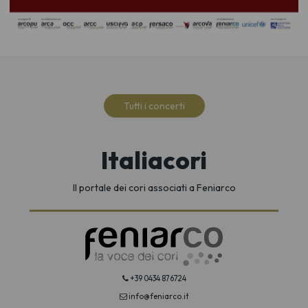
Tutti i concerti
Italiacori
Il portale dei cori associati a Feniarco
+39 0434 876724
info@feniarco.it