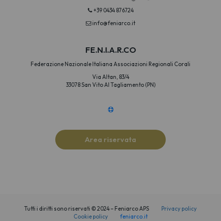
+39 0434 876724
info@feniarco.it
FE.N.I.A.R.CO
Federazione Nazionale Italiana Associazioni Regionali Corali
Via Altan, 83/4
33078 San Vito Al Tagliamento (PN)
Area riservata
Tutti i diritti sono riservati © 2024 – Feniarco APS
Privacy policy
Cookie policy
feniarco.it