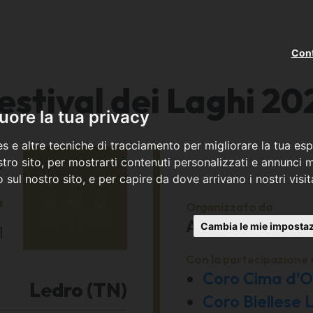
Cont
estival dei Laghi 20
ore la tua privacy
s e altre tecniche di tracciamento per migliorare la tua esp
a
tro sito, per mostrarti contenuti personalizzati e annunci mi
co sul nostro sito, e per capire da dove arrivano i nostri visit
4
Organizzato da
Acp - Usci - Fede
Cambia le mie impostaz
1
Con la partecipazione 
Coro Cima d'Or
Ledro (TN)
Coro Biellese