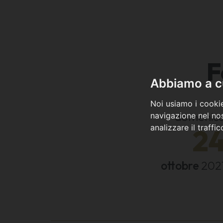
F
Abbiamo a cu
Noi usiamo i cookie
domenic
navigazione nel nos
analizzare il traffi
2
ottobre
202