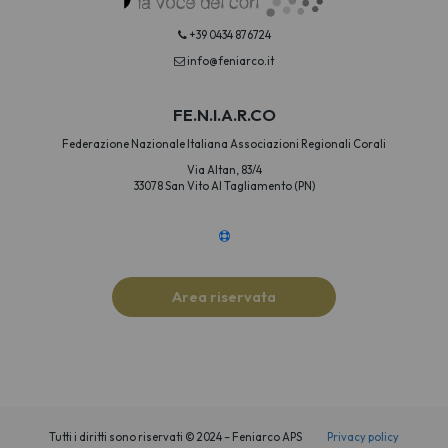
+39 0434 876724
info@feniarco.it
FE.N.I.A.R.CO
Federazione Nazionale Italiana Associazioni Regionali Corali
Via Altan, 83/4
33078 San Vito Al Tagliamento (PN)
Area riservata
Tutti i diritti sono riservati © 2024 – Feniarco APS
Privacy policy