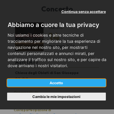
Concerto
Continua senza accettare
Abbiamo a cuore la tua privacy
sabato
14
Noi usiamo i cookies e altre tecniche di
tracciamento per migliorare la tua esperienza di
maggio
2016
navigazione nel nostro sito, per mostrarti
contenuti personalizzati e annunci mirati, per
analizzare il traffico sul nostro sito, e per capire da
Asti (AT)
dove arrivano i nostri visitatori.
Chiesa degli Oblati di San Giuseppe
21.00
Accetto
Organizzato da
Cambia le mie impostazioni
Sezione A.N.A. di Asti
Con la partecipazione di