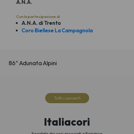
A.N.A.
Con la partecipazione di
A.N.A. di Trento
Coro Biellese La Campagnola
86^ Adunata Alpini
Tutti i concerti
Italiacori
Il portale dei cori associati a Feniarco