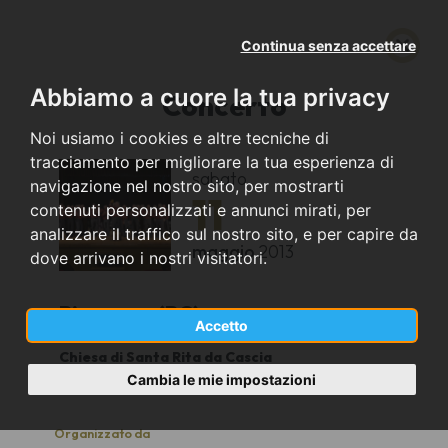
Continua senza accettare
Abbiamo a cuore la tua privacy
Concerto
Noi usiamo i cookies e altre tecniche di
tracciamento per migliorare la tua esperienza di
sabato
navigazione nel nostro sito, per mostrarti
11
contenuti personalizzati e annunci mirati, per
analizzare il traffico sul nostro sito, e per capire da
maggio
2013
dove arrivano i nostri visitatori.
Piacenza (PC)
Accetto
Chiesa di Santa Rita da Cascia
21.00
Cambia le mie impostazioni
Organizzato da