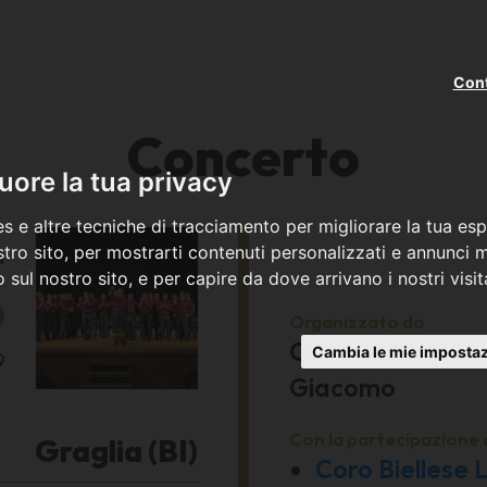
Cont
Concerto
ore la tua privacy
s e altre tecniche di tracciamento per migliorare la tua esp
a
tro sito, per mostrarti contenuti personalizzati e annunci mi
co sul nostro sito, e per capire da dove arrivano i nostri visit
6
Organizzato da
Comitato Festeg
Cambia le mie impostaz
9
Giacomo
Con la partecipazione 
Graglia (BI)
Coro Biellese