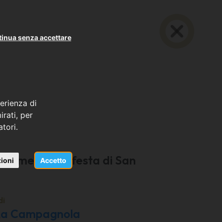
inua senza accettare
erienza di
rati, per
atori.
giamenti per festa di San
ioni
Accetto
di
 La Campagnola