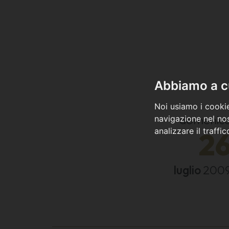
Abbiamo a cu
Noi usiamo i cookie
domenic
navigazione nel nos
analizzare il traffi
2
luglio
200