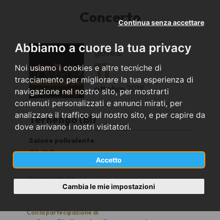
Concerto
Continua senza accettare
Abbiamo a cuore la tua privacy
giovedì
11
Noi usiamo i cookies e altre tecniche di
tracciamento per migliorare la tua esperienza di
ottobre
2018
navigazione nel nostro sito, per mostrarti
contenuti personalizzati e annunci mirati, per
analizzare il traffico sul nostro sito, e per capire da
Ternengo (BI)
dove arrivano i nostri visitatori.
Salone polivalente
21.00
Accetto
Organizzato da
Cambia le mie impostazioni
Pro Loco di Ternengo
Con la partecipazione di