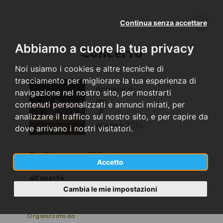
Continua senza accettare
Abbiamo a cuore la tua privacy
Concerto
Noi usiamo i cookies e altre tecniche di
tracciamento per migliorare la tua esperienza di
domenica
navigazione nel nostro sito, per mostrarti
7
contenuti personalizzati e annunci mirati, per
analizzare il traffico sul nostro sito, e per capire da
giugno
2015
dove arrivano i nostri visitatori.
Pettinengo (BI)
Accetto
all'aperto
16.00
Cambia le mie impostazioni
Organizzato da