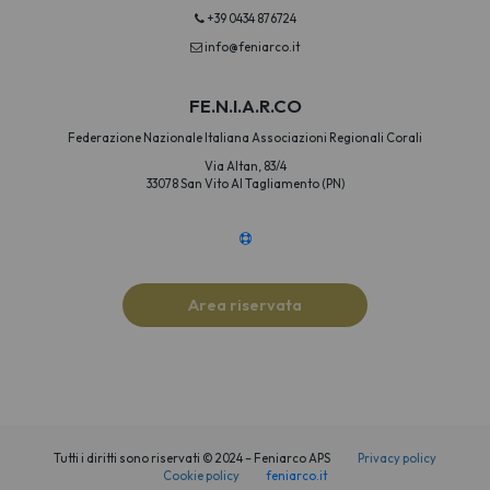
+39 0434 876724
info@feniarco.it
FE.N.I.A.R.CO
Federazione Nazionale Italiana Associazioni Regionali Corali
Via Altan, 83/4
33078 San Vito Al Tagliamento (PN)
Area riservata
Tutti i diritti sono riservati © 2024 – Feniarco APS
Privacy policy
Cookie policy
feniarco.it