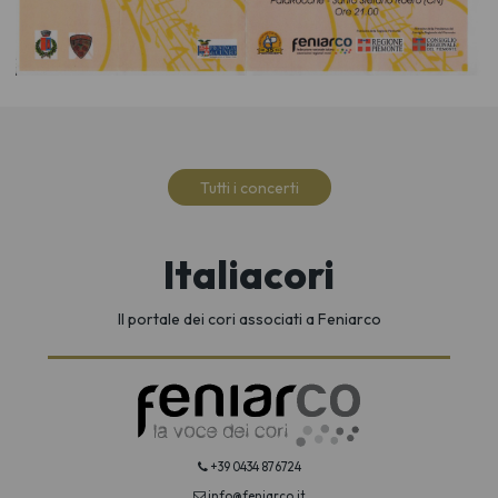
Tutti i concerti
Italiacori
Il portale dei cori associati a Feniarco
+39 0434 876724
info@feniarco.it