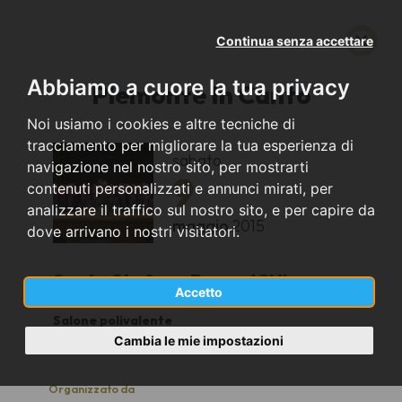
Continua senza accettare
Abbiamo a cuore la tua privacy
Piemonte In Canto
Noi usiamo i cookies e altre tecniche di
tracciamento per migliorare la tua esperienza di
sabato
navigazione nel nostro sito, per mostrarti
9
contenuti personalizzati e annunci mirati, per
analizzare il traffico sul nostro sito, e per capire da
maggio
2015
dove arrivano i nostri visitatori.
Santo Stefano Roero (CN)
Accetto
Salone polivalente
21.00
Cambia le mie impostazioni
Organizzato da