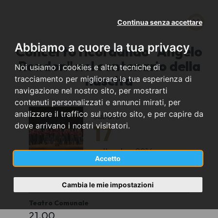
Continua senza accettare
Abbiamo a cuore la tua privacy
Concerto ricordando "Angelo
Rondon" nel centenario della
Noi usiamo i cookies e altre tecniche di
nascita
tracciamento per migliorare la tua esperienza di
navigazione nel nostro sito, per mostrarti
contenuti personalizzati e annunci mirati, per
analizzare il traffico sul nostro sito, e per capire da
sabato
17
dove arrivano i nostri visitatori.
settembre
2016
Accetto
Cossato (BI)
Cambia le mie impostazioni
Teatro Comunale
21.00