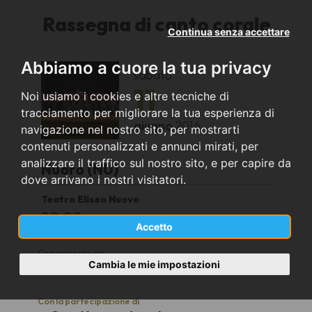
Rassegna di canto corale
Continua senza accettare
Abbiamo a cuore la tua privacy
sabato
11
Noi usiamo i cookies e altre tecniche di
tracciamento per migliorare la tua esperienza di
giugno
2016
navigazione nel nostro sito, per mostrarti
contenuti personalizzati e annunci mirati, per
analizzare il traffico sul nostro sito, e per capire da
Nuoro (NU)
dove arrivano i nostri visitatori.
Teatro Eliseo Nuovo
20.00
Accetto
Organizzato da
Cambia le mie impostazioni
Coro Nugoro Amada di Nuoro
Con la partecipazione di