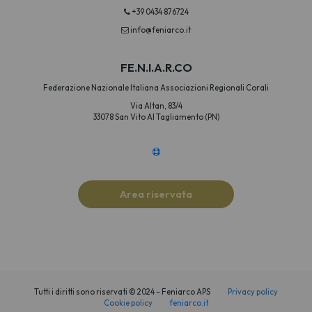
+39 0434 876724
info@feniarco.it
FE.N.I.A.R.CO
Federazione Nazionale Italiana Associazioni Regionali Corali
Via Altan, 83/4
33078 San Vito Al Tagliamento (PN)
Area riservata
Tutti i diritti sono riservati © 2024 – Feniarco APS
Privacy policy
Cookie policy
feniarco.it