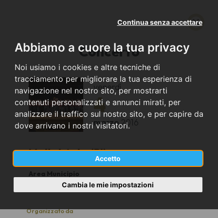
Continua senza accettare
Abbiamo a cuore la tua privacy
Concerto
Noi usiamo i cookies e altre tecniche di
tracciamento per migliorare la tua esperienza di
venerdì
navigazione nel nostro sito, per mostrarti
4
contenuti personalizzati e annunci mirati, per
analizzare il traffico sul nostro sito, e per capire da
marzo
2016
dove arrivano i nostri visitatori.
Mottalciata (BI)
Accetto
Area Municipio
21
Cambia le mie impostazioni
Organizzato da