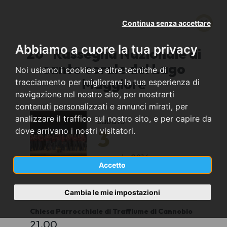
Continua senza accettare
Abbiamo a cuore la tua privacy
26^ Rassegna Nazionale di
canto corale del Lago
Noi usiamo i cookies e altre tecniche di
Maggiore
tracciamento per migliorare la tua esperienza di
navigazione nel nostro sito, per mostrarti
contenuti personalizzati e annunci mirati, per
analizzare il traffico sul nostro sito, e per capire da
sabato
3
dove arrivano i nostri visitatori.
maggio
2014
Accetto
Cannobio (VB)
Cambia le mie impostazioni
Chiesa Parrocchiale di Traffiume di Cannobio
21.00