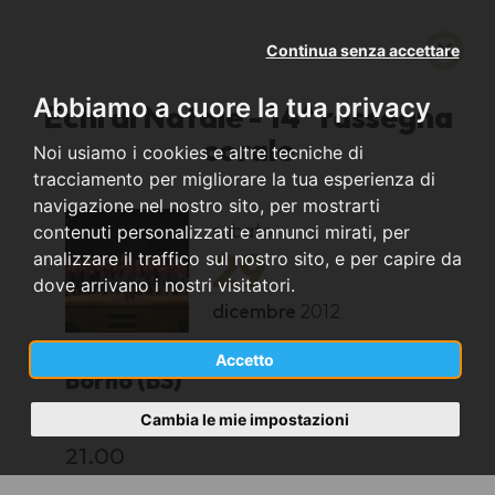
Continua senza accettare
Abbiamo a cuore la tua privacy
Echi di Natale - 14^ rassegna
corale
Noi usiamo i cookies e altre tecniche di
tracciamento per migliorare la tua esperienza di
navigazione nel nostro sito, per mostrarti
sabato
contenuti personalizzati e annunci mirati, per
29
analizzare il traffico sul nostro sito, e per capire da
dove arrivano i nostri visitatori.
dicembre
2012
Accetto
Borno (BS)
Cambia le mie impostazioni
Chiesa di San Giovanni Battista
21.00