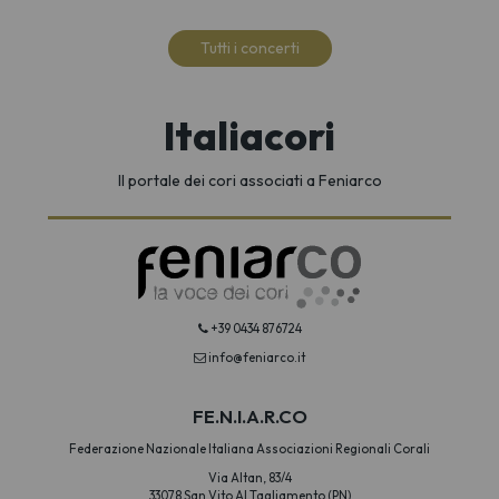
Tutti i concerti
Italiacori
Il portale dei cori associati a Feniarco
+39 0434 876724
info@feniarco.it
FE.N.I.A.R.CO
Federazione Nazionale Italiana Associazioni Regionali Corali
Via Altan, 83/4
33078 San Vito Al Tagliamento (PN)