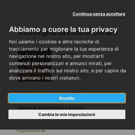
Continua senza accettare
Abbiamo a cuore la tua privacy
Rassegna di canto corale
Noi usiamo i cookies e altre tecniche di
tracciamento per migliorare la tua esperienza di
venerdì
navigazione nel nostro sito, per mostrarti
5
contenuti personalizzati e annunci mirati, per
analizzare il traffico sul nostro sito, e per capire da
ottobre
2012
dove arrivano i nostri visitatori.
Villanova d'Asti (AT)
Accetto
Chiesa di San Martino e Pietro
21.00
Cambia le mie impostazioni
Organizzato da