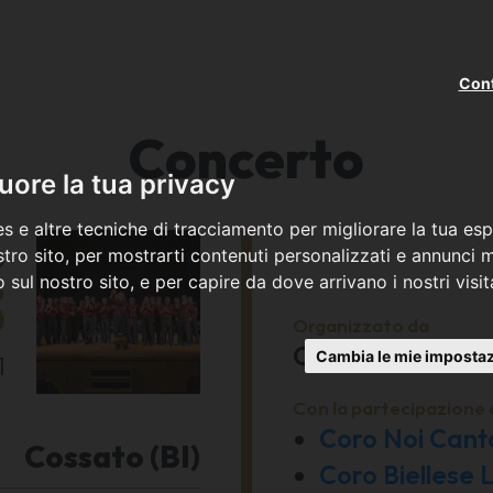
Cont
Concerto
ore la tua privacy
s e altre tecniche di tracciamento per migliorare la tua esp
o
tro sito, per mostrarti contenuti personalizzati e annunci mi
co sul nostro sito, e per capire da dove arrivano i nostri visit
3
Organizzato da
Coro Noi Canta
Cambia le mie impostaz
1
Con la partecipazione 
Coro Noi Can
Cossato (BI)
Coro Biellese