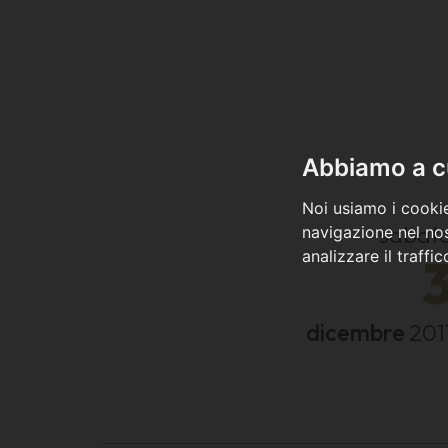
Abbiamo a cu
Noi usiamo i cookie
sabat
navigazione nel nos
analizzare il traffi
dicembre
201