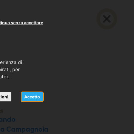
inua senza accettare
erienza di
rati, per
atori.
ndo
ioni
Accetto
di
tando
 La Campagnola