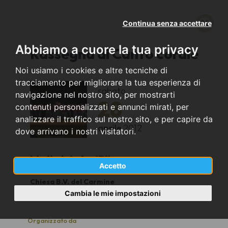
Continua senza accettare
Abbiamo a cuore la tua privacy
Rassegna di Canto corale
Noi usiamo i cookies e altre tecniche di
tracciamento per migliorare la tua esperienza di
sabato
navigazione nel nostro sito, per mostrarti
28
contenuti personalizzati e annunci mirati, per
analizzare il traffico sul nostro sito, e per capire da
aprile
2012
dove arrivano i nostri visitatori.
Mottalciata (BI)
Accetto
Chiesa B.V. del Carmine
21.00
Cambia le mie impostazioni
Organizzato da