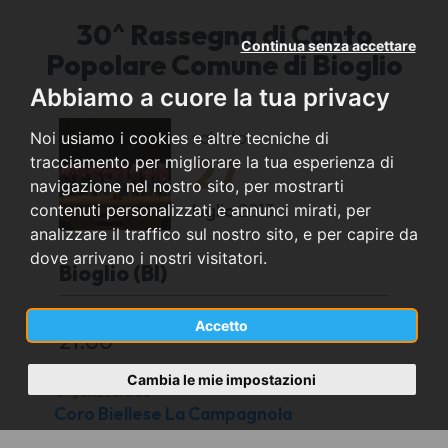
30^ Rassegna di Canto
Continua senza accettare
Popolare Comune di Bioglio
Abbiamo a cuore la tua privacy
sabato
Noi usiamo i cookies e altre tecniche di
27
tracciamento per migliorare la tua esperienza di
navigazione nel nostro sito, per mostrarti
luglio
2013
contenuti personalizzati e annunci mirati, per
analizzare il traffico sul nostro sito, e per capire da
dove arrivano i nostri visitatori.
Bioglio (BI)
Chiesa di Santa Maria Assunta
Accetto
21.00
Cambia le mie impostazioni
Organizzato da
Coro Biellese La Campagnola