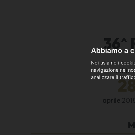
36^ 
Abbiamo a cu
Noi usiamo i cookie
sabat
navigazione nel nos
analizzare il traffi
2
aprile
201
M