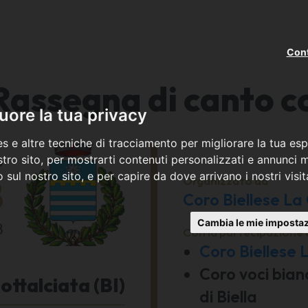
Cont
Rassegna di canto c
ore la tua privacy
s e altre tecniche di tracciamento per migliorare la tua esp
o
tro sito, per mostrarti contenuti personalizzati e annunci mi
co sul nostro sito, e per capire da dove arrivano i nostri visit
8
Organizzato da
Coro Biellese L
Cambia le mie impostaz
8
Con la partecipazione 
Coro Biellese
Coro voci bian
ottalciata (BI)
di Biella